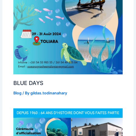
BLUE DAYS
Blog
/ By
gildas.todinanahary