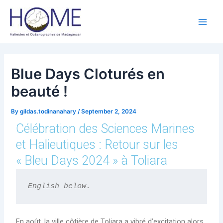
Post
Main
navigation
Men
Blue Days Cloturés en
beauté !
By
gildas.todinanahary
/
September 2, 2024
Célébration des Sciences Marines
et Halieutiques : Retour sur les
« Bleu Days 2024 » à Toliara
English below.
En août, la ville côtière de Toliara a vibré d’excitation alors